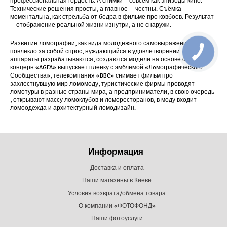
профессиональная гордость. А снимки - совсем как эпизоды кино.
Технические решения просты, а главное — честны. Съёмка
моментальна, как стрельба от бедра в фильме про ковбоев. Результат
— отображение реальной жизни изнутри, а не снаружи.
Развитие ломографии, как вида молодёжного самовыражения,
повлекло за собой спрос, нуждающийся в удовлетворении. Новые
аппараты разрабатываются, создаются модели на основе старых,
концерн «AGFA» выпускает пленку с эмблемой «Лoмографического
Сообщества», телекомпания «BBC» снимает фильм про
захлестнувшую мир ломомоду, туристические фирмы проводят
ломотуры в разные страны мира, а предприниматели, в свою очередь
, открывают массу ломоклубов и ломоресторанов, в моду входит
ломоодежда и архитектурный ломодизайн.
Информация
Доставка и оплата
Наши магазины в Киеве
Условия возврата/обмена товара
О компании «ФОТОФОНД»
Наши фотоуслуги