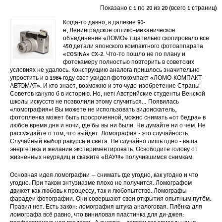
Показано с 1 по 20 из 20 (всего 1 страниц)
Когда-то давно, в далекие 80-
е, Ленинградское оптико–механическое
объединение «ЛОМО» тщательно скопировало все
450 детали японского компактного фотоаппарата
«COSINA» CX-2. Что-то пошло не по плану и
фотокамеру полностью повторить в советских
условиях не удалось. Конструкцию аналога пришлось значительно
упростить и в 1984 году свет увидел фотокомпакт «ЛОМО-КОМПАКТ-
АВТОМАТ». И кто знает, возможно и это чудо-изобретение Страны
Советов кануло б в историю. Но, нет! Австрийские студенты Венской
школы искусств не позволили этому случиться… Появилась
«ломография»! Вы можете не использовать видоискатель,
фотопленка может быть просроченной, можно снимать «от бедра» в
любое время дня и ночи, где бы вы ни были. Не думайте ни о чем. Не
рассуждайте о том, что выйдет. Ломография - это случайность.
Случайный выбор ракурса и света. Не случайно лишь одно - ваша
энергетика и желание экспериментировать. Освободите голову от
жизненных неурядиц и скажите «ВАУ!!!» получившимся снимкам.
Основная идея ломографии — снимать где угодно, как угодно и что
угодно. При таком энтузиазме плохо не получится. Ломографом
движет как любовь к процессу, так и любопытство. Ломографы —
фарадеи фотографии. Они совершают свои открытия опытным путём.
Правил нет. Есть закон: ломография штука аналоговая. Плёнка для
ломографа всё равно, что виниловая пластинка для ди-джея: