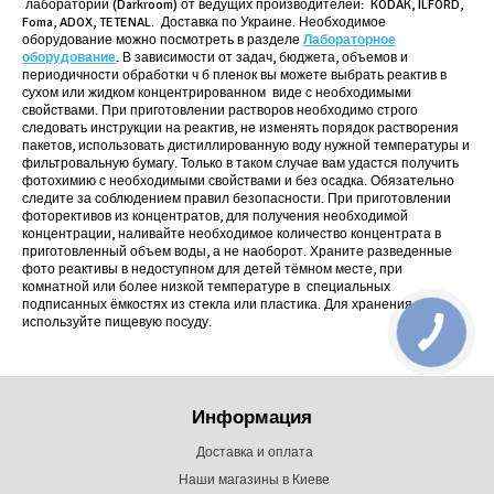
лаборатории (Darkroom) от ведущих производителей: KODAK, ILFORD,
Foma, ADOX, TETENAL. Доставка по Украине. Необходимое
оборудование можно посмотреть в разделе
Лабораторное
оборудование
.
В зависимости от задач, бюджета, объемов и
периодичности обработки ч б пленок вы можете выбрать реактив в
сухом или жидком концентрированном виде с необходимыми
свойствами. При приготовлении растворов необходимо строго
следовать инструкции на реактив, не изменять порядок растворения
пакетов, использовать дистиллированную воду нужной температуры и
фильтровальную бумагу. Только в таком случае вам удастся получить
фотохимию с необходимыми свойствами и без осадка. Обязательно
следите за соблюдением правил безопасности. При приготовлении
фоторективов из концентратов, для получения необходимой
концентрации, наливайте необходимое количество концентрата в
приготовленный объем воды, а не наоборот. Храните разведенные
фото реактивы в недоступном для детей тёмном месте, при
комнатной или более низкой температуре в специальных
подписанных ёмкостях из стекла или пластика. Для хранения не
используйте пищевую посуду.
Информация
Доставка и оплата
Наши магазины в Киеве