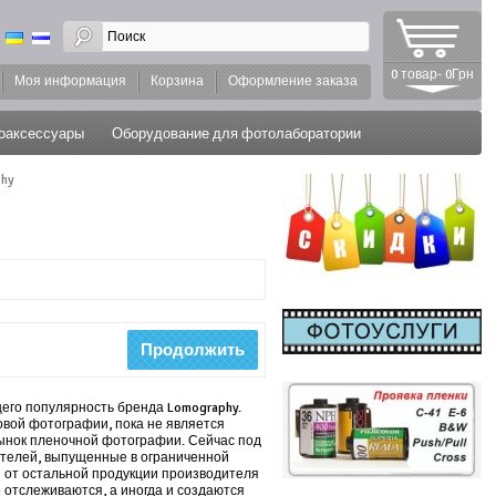
0 товар- 0Грн
Моя информация
Корзина
Оформление заказа
оаксессуары
Оборудование для фотолаборатории
phy
Продолжить
го популярность бренда Lomography.
овой фотографии, пока не является
рынок пленочной фотографии. Сейчас под
ителей, выпущенные в ограниченной
я от остальной продукции производителя
отслеживаются, а иногда и создаются