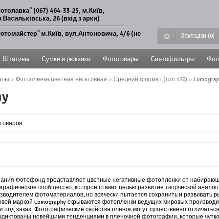
отолавка" (067) 464-33-25, м.Київ,
 Васильківська, 26 (вхід з арки)
отомайстер" м.Київ, вул.Антоновича, 4/6 (не
Закладки (0)
Штативы
Сумки и рюкзаки
Фототовары
Светофильтры
Фот
алы
»
Фотопленка цветная негативная
»
Средний формат (тип 120)
»
Lomogra
hy
 товаров.
ания Фотофонд представляет цветные негативные фотопленки от набирающе
графическое сообщество, которое ставит целью развитие творческой аналог
зводителем фотоматериалов, но всячески пытается сохранить и развивать 
овой маркой Lomography скрываются фотопленки ведущих мировых производ
и под заказ. Фотографические свойства пленок могут существенно отличатьс
одиктованы новейшими тенденциями в пленочной фотографии, которые чутко 