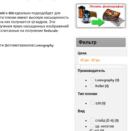
400 и 800 идеально подходойдет для
 Эти пленки имеют высокую насыщенность
а них получается 12 кадров. Эти
получения ярких насыщенных изображений
ссчитанные на получение Redscale-
Фильтр
ати фотоматериалов Lomography.
Цена
Производитель
Lomography (0)
Rollei (0)
Тип пленки
120 (0)
Вид
слайд (Е-6) (0)
цв. негатив
(С-41) (0)