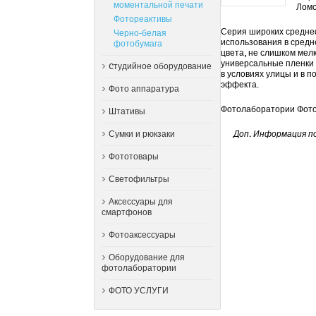
моментальной печати
Ломо
Фотореактивы
Серия широких среднеф
Черно-белая
использования в средн
фотобумага
цвета, не слишком мел
универсальные пленки 
Cтудийное оборудование
в условиях улицы и в 
эффекта.
Фото аппаратура
Фотолаборатории Фотоф
Штативы
Сумки и рюкзаки
Доп. Информация п
Фототовары
Светофильтры
Аксессуары для
смартфонов
Фотоаксессуары
Оборудование для
фотолаборатории
ФОТО УСЛУГИ