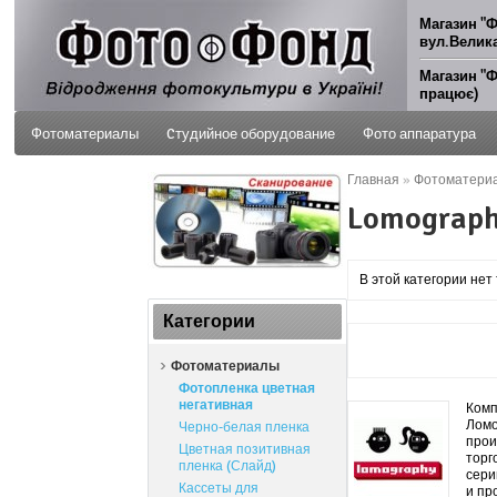
Магазин "Ф
вул.Велика
Магазин "Ф
працює)
Фотоматериалы
Cтудийное оборудование
Фото аппаратура
Главная
»
Фотоматери
ФОТО УСЛУГИ
Lomograp
В этой категории нет
Категории
Фотоматериалы
Фотопленка цветная
негативная
Комп
Ломо
Черно-белая пленка
прои
Цветная позитивная
торг
пленка (Слайд)
сери
Кассеты для
и пр