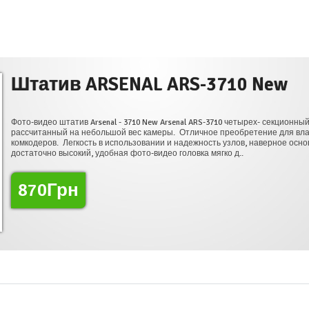
в ARSENAL ARS-3710 New
атив Arsenal - 3710 New Arsenal ARS-3710 четырех- секционный штатив началь
 на небольшой вес камеры. Отличное преобретение для владельцев беззер
Легкость в использовании и надежность узлов, наверное основные плюсы этог
сокий, удобная фото-видео головка мягко д..
рн