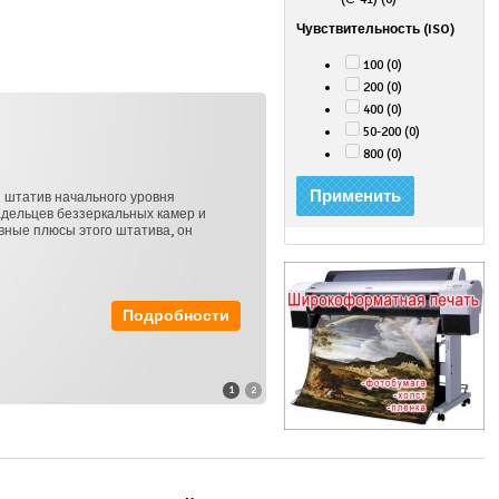
Чувствительность (ISO)
100 (0)
200 (0)
400 (0)
Осв
50-200 (0)
800 (0)
Применить
ного уровня
Флуорес
кальных камер и
одну ла
о штатива, он
до 5500
компакт
11
Подробности
1
2