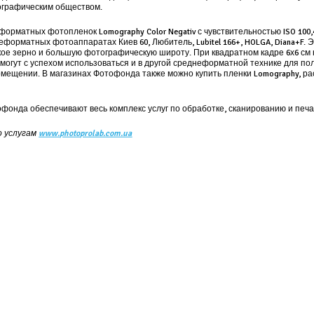
графическим обществом.
орматных фотопленок Lomography Color Negativ с чувствительностью ISO 100,
еформатных фотоаппаратах Киев 60, Любитель, Lubitel 166+, HOLGA, Diana+F.
кое зерно и большую фотографическую широту. При квадратном кадре 6х6 см н
могут с успехом использоваться и в другой среднеформатной технике для 
помещении. В магазинах Фотофонда также можно купить пленки Lomography, ра
онда обеспечивают весь комплекс услуг по обработке, сканированию и печ
о услугам
www.photoprolab.com.ua