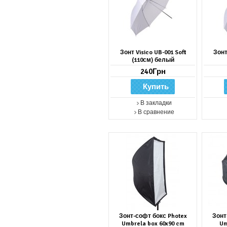
Зонт Visico UB-001 Soft
Зонт
(110см) белый
240Грн
В закладки
В сравнение
Зонт-софт бокс Photex
Зонт
Umbrela box 60x90 cm
Um