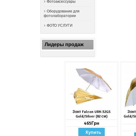
Фотоаксессуары
Оборудование для
фотолаборатории
ФОТО УСЛУГИ
Лидеры продаж
Зонт Falcon URK-32GS
Зонт
Gold/Silver (82 см)
Gold/Si
465Грн