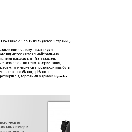
Показано с 1 по 18 из 18 (всего 1 страниц)
сольки використовуються як для
ого відбитого світла з нейтральним,
рнативи парасольці або парасольці-
високою ефективністю використання,
истовує імпульсне світло, завжди має бути
і парасолі з білою, сріблястою,
 розмірів під торговими марками Hyundae
Осветитель Mircopro FL
Флуоресцентный фотоосветитель Mircopro FL-102 - ис
одну лампу мощностью 28 Вт. Светоотдача соответств
до 5500 К; Осветитель предназначен для фото- и вид