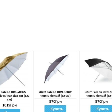
 Falcon URK-48TGS
Зонт Falcon URN-32BW
Зонт Falcon URN-3
lver/Translacent (122
черно-белый (82 см)
черно-белый (82 
см)
570Грн
570Грн
1015Грн