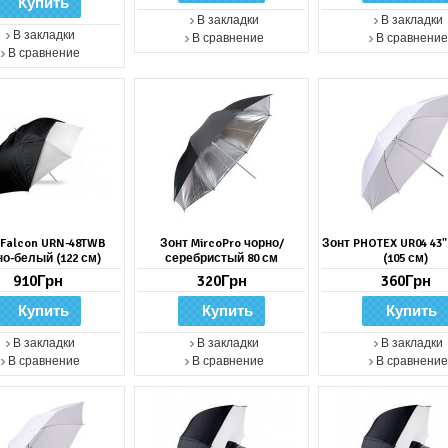
В закладки
В закладки
В закладки
В сравнение
В сравнение
В сравнение
 Falcon URN-48TWB
Зонт MircoPro чорно/
Зонт PHOTEX UR04 43
но-белый (122 см)
серебристый 80 см
(105 см)
910Грн
320Грн
360Грн
В закладки
В закладки
В закладки
В сравнение
В сравнение
В сравнение