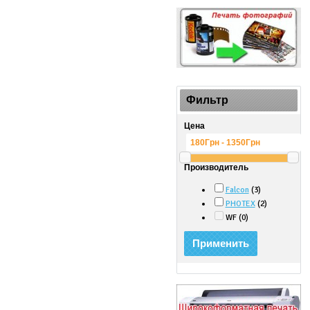
Фильтр
Цена
Производитель
Falcon
(3)
PHOTEX
(2)
WF (0)
Применить