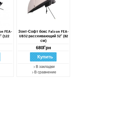
on FEA-
Зонт-Софт бокс Falcon FEA-
 (122
UB32 рассеивающий 32" (82
см)
680Грн
В закладки
В сравнение