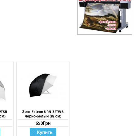
2TSB
Зонт Falcon URN-32TWB
см)
черно-белый (82 см)
650Грн