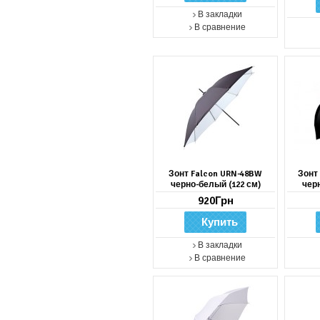
В закладки
В сравнение
Зонт Falcon URN-48BW
Зонт
черно-белый (122 см)
чер
920Грн
В закладки
В сравнение