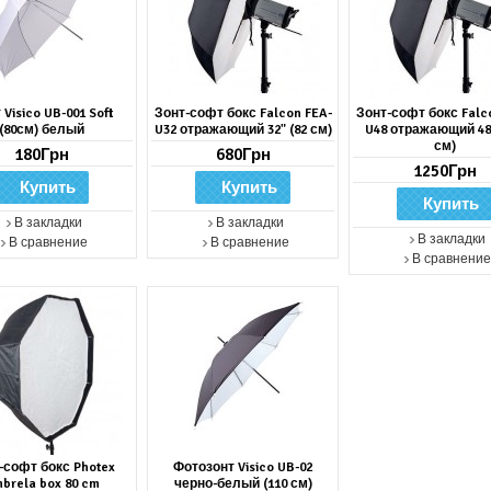
 Visico UB-001 Soft
Зонт-софт бокс Falcon FEA-
Зонт-софт бокс Falc
(80см) белый
U32 отражающий 32" (82 см)
U48 отражающий 48"
см)
180Грн
680Грн
1250Грн
В закладки
В закладки
В закладки
В сравнение
В сравнение
В сравнение
-софт бокс Photex
Фотозонт Visico UB-02
brela box 80 cm
черно-белый (110 см)