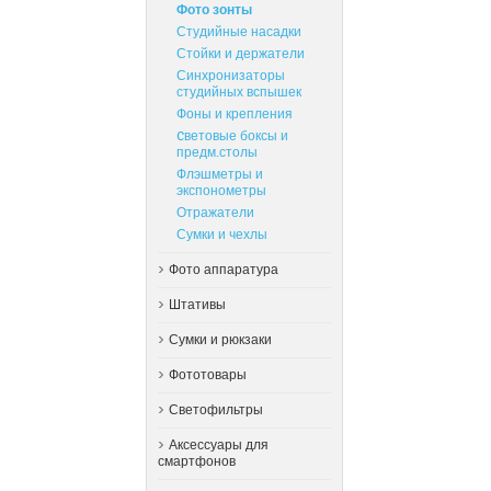
Фото зонты
Студийные насадки
Стойки и держатели
Синхронизаторы
студийных вспышек
Фоны и крепления
Cветовые боксы и
предм.столы
Флэшметры и
экспонометры
Отражатели
Сумки и чехлы
Фото аппаратура
Штативы
Сумки и рюкзаки
Фототовары
Светофильтры
Аксессуары для
смартфонов