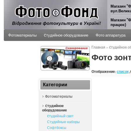
Магазин "Ф
вул.Велика
Магазин "Ф
працює)
Фотоматериалы
Cтудийное оборудование
Фото аппаратура
Главная
»
Cтудийное о
ФОТО УСЛУГИ
Фото зон
Отображение:
список
Категории
Фотоматериалы
Cтудийное
оборудование
Cтудийный свет
Студийные наборы
Софтбоксы