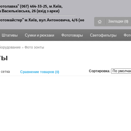
отолавка" (067) 464-33-25, м.Київ,
 Васильківська, 26 (вхід з арки)
отомайстер" м.Київ, вул.Антоновича, 4/6 (не
Закладки (0)
Штативы
Сумки и рюкзаки
Фототовары
Светофильтры
Фот
борудование
»
Фото зонты
ты
Сортировка:
/
сетка
Сравнение товаров (0)