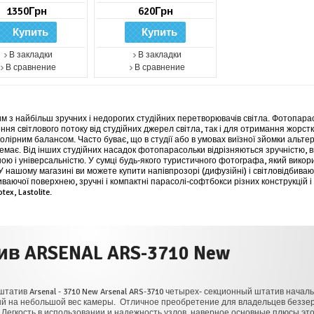
1350Грн
620Грн
В закладки
В закладки
В сравнение
В сравнение
м з найбільш зручних і недорогих студійних перетворювачів світла. Фотопара
ння світлового потоку від студійних джерел світла, так і для отримання жорстк
лірним балансом. Часто буває, що в студії або в умовах виїзної зйомки альте
емає. Від інших студійних насадок фотопарасольки відрізняються зручністю, 
ною і універсальністю. У сумці будь-якого туристичного фотографа, який викор
У нашому магазині ви можете купити напівпрозорі (дифузійні) і світловідбиваюч
ваючої поверхнею, зручні і компактні парасолі-софтбокси різних конструкцій і
tex, Lastolite.
 New
тырех- секционный штатив начального уровня
етение для владельцев беззеркальных камер и
, наверное основные плюсы этого штатива, он