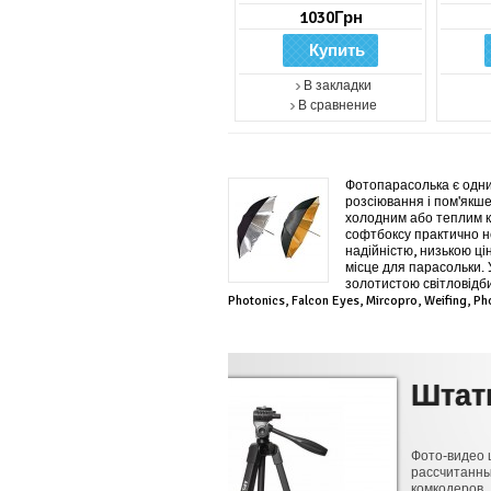
1030Грн
В закладки
В сравнение
Фотопарасолька є одни
розсіювання і пом'якше
холодним або теплим ко
софтбоксу практично н
надійністю, низькою ці
місце для парасольки. 
золотистою світловідби
Photonics, Falcon Eyes, Mircopro, Weifing, Pho
Штатив ARSENAL ARS-3710
Фото-видео штатив Arsenal - 3710 New Arsenal ARS-3710 че
рассчитанный на небольшой вес камеры. Отличное преобр
комкодеров. Легкость в использовании и надежность узлов