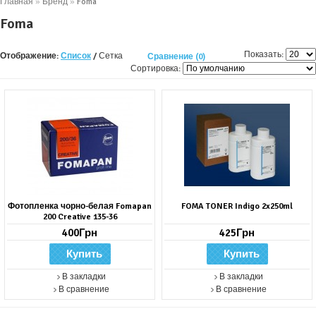
Главная
»
Бренд
»
Foma
Foma
Показать:
Отображение:
Список
/
Сетка
Сравнение (0)
Сортировка:
Фотопленка чорно-белая Fomapan
FOMA TONER Indigo 2x250ml
200 Creative 135-36
400Грн
425Грн
В закладки
В закладки
В сравнение
В сравнение