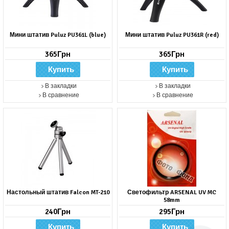
Мини штатив Puluz PU361L (blue)
Мини штатив Puluz PU361R (red)
365Грн
365Грн
В закладки
В закладки
В сравнение
В сравнение
Настольный штатив Falcon MT-210
Светофильтр ARSENAL UV MC
58mm
240Грн
295Грн