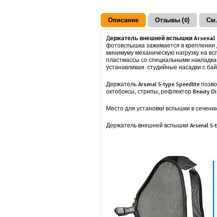
Описание
Отзывы (0)
См.
Д
ержатель внешней вспышки Arsenal S
фотовспышка зажимается в креплении д
минимуму механическую нагрузку на всп
пластмассы со специальными накладкам
устанавливая студийные насадки с бай
Держатель Arsenal S-type Speedlite п
октобоксы, стрипы, рефлектор Beauty Di
Место для установки вспышки в сечении
Держатель внешней вспышки Arsenal S-t