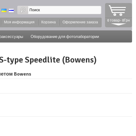
0 товар- 0Грн
Моя информация
Корзина
Оформление заказа
оаксессуары
Оборудование для фотолаборатории
type Speedlite (Bowens)
нетом Bowens