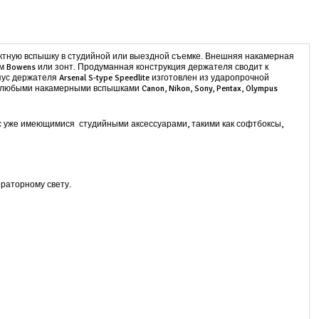
ктную вспышку в студийной или выездной съемке. Внешняя накамерная
 Bowens или зонт. Продуманная конструкция держателя сводит к
с держателя Arsenal S-type Speedlite изготовлен из ударопрочной
юбыми накамерными вспышками Canon, Nikon, Sony, Pentax, Olympus
о с уже имеющимися студийными аксессуарами, такими как софтбоксы,
ераторному свету.