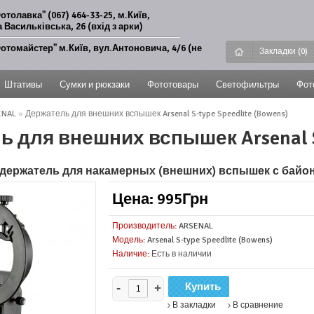
отолавка" (067) 464-33-25, м.Київ,
 Васильківська, 26 (вхід з арки)
отомайстер" м.Київ, вул.Антоновича, 4/6 (не
Закладки (0)
Штативы
Сумки и рюкзаки
Фототовары
Светофильтры
Фот
ENAL
»
Держатель для внешних вспышек Arsenal S-type Speedlite (Bowens)
 для внешних вспышек Arsenal S-
держатель для накамерных (внешних) вспышек с байо
Цена: 995Грн
Производитель:
ARSENAL
Модель:
Arsenal S-type Speedlite (Bowens)
Наличие:
Есть в наличии
-
+
В закладки
В сравнение