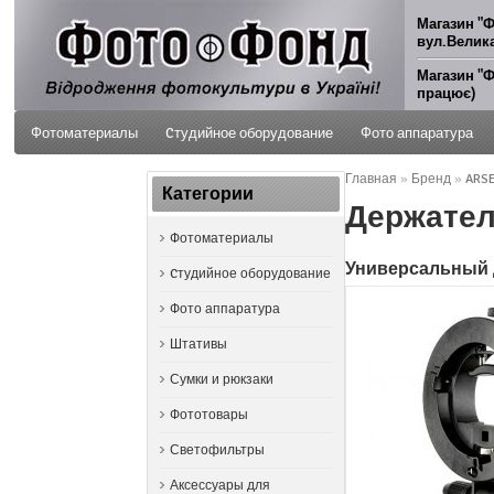
Магазин "Ф
вул.Велика
Магазин "Ф
працює)
Фотоматериалы
Cтудийное оборудование
Фото аппаратура
Главная
»
Бренд
»
ARS
ФОТО УСЛУГИ
Категории
Держатель
Фотоматериалы
Универсальный 
Cтудийное оборудование
Фото аппаратура
Штативы
Сумки и рюкзаки
Фототовары
Светофильтры
Аксессуары для