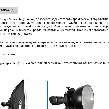
 также (3)
-type Speedlite (Bowens)
позволяет задействовать практически любую компа
ержателя, а спереди устанавливается любая студийная насадка с байонетом
ышку, позволяет свободный доступ к её контактам в зажатом состоянии. Корпу
и из резины в местах крепления вспышки. Держатель можно использовать с л
онетом типа S (Bowens).
озволит использовать вашу накамерную вспышку на выездной съёмке совместн
sh, тубусы, рефлекторы с сотой и пр, не докупая новые.
 - 80х50 мм
ype Speedlite (Bowens) со внешней вспышкой
-
это отличная альтернатива ген