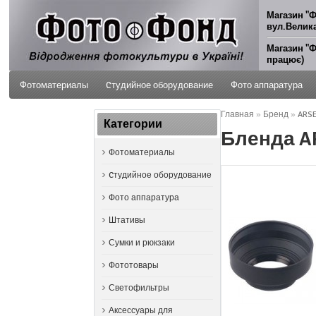
Магазин "Ф
вул.Велика
Магазин "Ф
працює)
Фотоматериалы
Cтудийное оборудование
Фото аппаратура
Главная
»
Бренд
»
ARS
ФОТО УСЛУГИ
Категории
Бленда A
Фотоматериалы
Cтудийное оборудование
Фото аппаратура
Штативы
Сумки и рюкзаки
Фототовары
Светофильтры
Аксессуары для