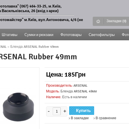
отолавка" (067) 464-33-25, м.Київ,
 Васильківська, 26 (вхід з арки)
отомайстер" м.Київ, вул.Антоновича, 4/6 (не
Закладки (0)
Штативы
Сумки и рюкзаки
Фототовары
Светофильтры
Фот
ENAL
»
Бленда ARSENAL Rubber 49mm
RSENAL Rubber 49mm
Цена: 185Грн
Производитель:
ARSENAL
Модель:
Бленда ARSENAL 49мм
Наличие:
Есть в наличии
-
+
В закладки
В сравнение