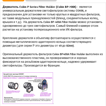
Держатель Cokin P Series Filter Holder (Cokin BP-700X)
-
является
универсальным д
ержателем светофильтров системы COKIN, и
предназначен для установки не только круглых и квадратных фильтров,
но также модульных принадлежностей (бленд, соединительных колец,
крышек и т.д.). На держатель Cokin BP-400A Filter Holder можно установить
одновременно до трех светофильтров. Самый ближний к камере отсек
расчитан на установку поляризационного или ИК-фильтра.
Крепление держателя к объективу фотоаппарата осуществляется с
помощью металлического адаптерного кольца соответствующего
диаметра ( для с
ерии Р это диаметры от 49 до 82мм).
Оригинальный держатель фильтров
Cokin BP400A Filter Holder выполнен из
высококачественного пластика, он проворачивается и хорошо
фиксируется на резьбовом адаптерном кольце, надежно удерживает
светофильтры. Производится во Франции.
.