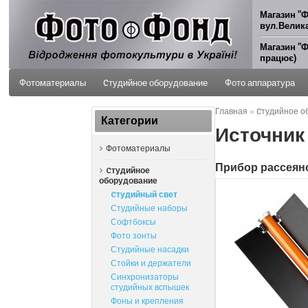
Магазин "Ф
вул.Велика
Магазин "Ф
працює)
Фотоматериалы
Cтудийное оборудование
Фото аппаратура
Главная
»
Cтудийное о
ФОТО УСЛУГИ
Категории
Источник 
Фотоматериалы
Прибор рассеян
Cтудийное
оборудование
Cтудийный свет
Студийные наборы
Софтбоксы
Фото зонты
Студийные насадки
Стойки и держатели
Синхронизаторы
студийных вспышек
Фоны и крепления