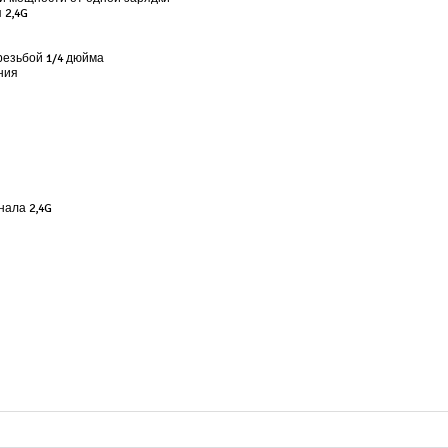
 2,4G
резьбой 1/4 дюйма
ния
нала 2,4G