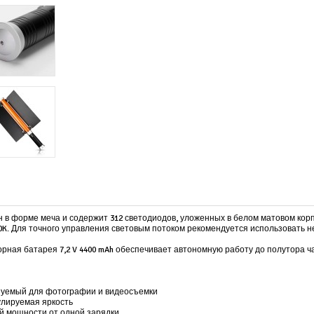
лен в форме меча и содержит 312 светодиодов, уложенных в белом матовом ко
00K. Для точного управления световым потоком рекомендуется использовать н
рная батарея 7,2 V 4400 mAh обеспечивает автономную работу до полутора ча
зуемый для фотографии и видеосъемки
улируемая яркость
ой мощности от одной зарядки