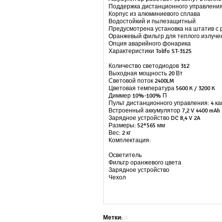
Поддержка дистанционного управления
Корпус из алюминиевого сплава
Водостойкий и пылезащитный
Предусмотрена установка на штатив с 
Оранжевый фильтр для теплого излуче
Опция аварийного фонарика
Характеристики Tolifo ST-312S
Количество светодиодов 312
Выходная мощность 20 Вт
Световой поток 2400LM
Цветовая температура 5600 K / 3200 K
Диммер 10%-100% П
Пульт дистанционного управления: 4 ка
Встроенный аккумулятор 7,2 V 4400 mAh
Зарядное устройство DC 8,4 V 2A
Размеры: 52*565 мм
Вес: 2 кг
Комплектация:
Осветитель
Фильтр оранжевого цвета
Зарядное устройство
Чехол
Метки: