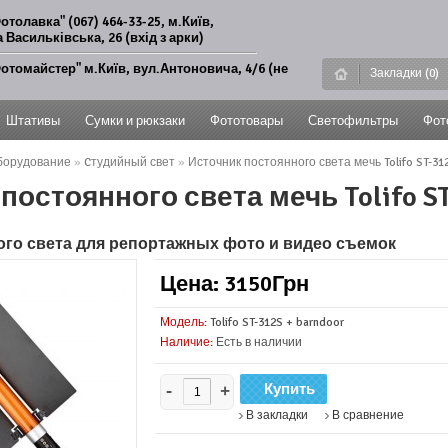
отолавка" (067) 464-33-25, м.Київ,
 Васильківська, 26 (вхід з арки)
отомайстер" м.Київ, вул.Антоновича, 4/6 (не
Закладки (0)
Штативы
Сумки и рюкзаки
Фототовары
Светофильтры
Фот
борудование
»
Cтудийный свет
»
Источник постоянного света мечь Tolifo ST-312
постоянного света мечь Tolifo ST-
ого света для репортажных фото и видео съемок
Цена: 3150Грн
Модель:
Tolifo ST-312S + barndoor
Наличие:
Есть в наличии
-
+
В закладки
В сравнение