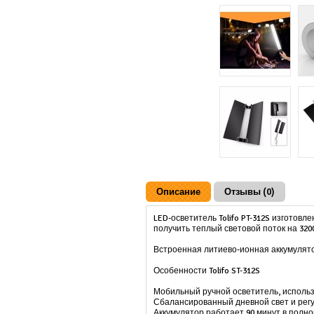
Описание
Отзывы (0)
LED-осветитель Tolifo PT-312S изготов
получить теплый световой поток на 32
Встроенная литиево-ионная аккумулято
Особенности Tolifo ST-312S
Мобильный ручной осветитель, исполь
Сбалансированный дневной свет и рег
Аккумулятор работает 90 минут в полн