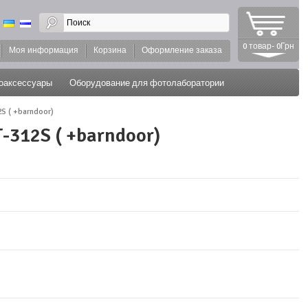
0 товар- 0Грн
Моя информация
Корзина
Оформление заказа
оаксессуары
Оборудование для фотолаборатории
S ( +barndoor)
312S ( +barndoor)