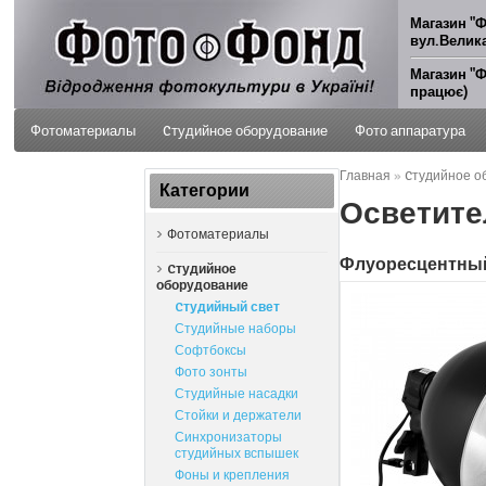
Магазин "Ф
вул.Велика
Магазин "Ф
працює)
Фотоматериалы
Cтудийное оборудование
Фото аппаратура
Главная
»
Cтудийное о
ФОТО УСЛУГИ
Категории
Осветител
Фотоматериалы
Флуоресцентный
Cтудийное
оборудование
Cтудийный свет
Студийные наборы
Софтбоксы
Фото зонты
Студийные насадки
Стойки и держатели
Синхронизаторы
студийных вспышек
Фоны и крепления