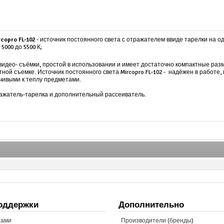
opro FL-102
- источник постоянного света с отражателем ввиде тарелки на о
5000 до 5500 К;
видео- съёмки, простой в использовании и имеет достаточно компактные разм
ой съемке. Источник постоянного света Mircopro FL-102 - надёжен в работе,
чивыми к теплу предметами.
ражатель-тарелка и дополнительный рассеиватель.
оддержки
Дополнительно
нами
Производители (бренды)