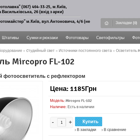
отолавка" (067) 464-33-25, м.Київ,
 Васильківська, 26 (вхід з арки)
отомайстер" м.Київ, вул.Антоновича, 4/6 (не
Закладки (0)
Штативы
Сумки и рюкзаки
Фототовары
Светофильтры
Фот
борудование
»
Cтудийный свет
»
Источники постоянного света
»
Осветитель Mi
ь Mircopro FL-102
 фотоосветитель с рефлектором
Цена: 1185Грн
Модель:
Mircopro FL-102
Наличие:
Есть в наличии
-
+
В закладки
В сравнение