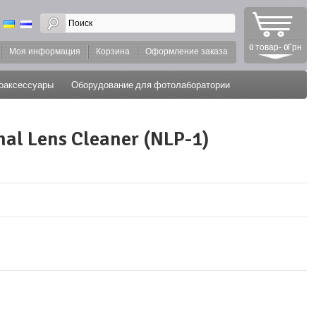
0 товар- 0Грн
Моя информация
Корзина
Оформление заказа
оаксессуары
Оборудование для фотолаборатории
l Lens Cleaner (NLP-1)