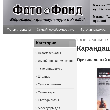
Магазин "Ф
вул.Велика
Магазин "Ф
працює)
Фотоматериалы
Cтудийное оборудование
Фото аппаратура
Главная
»
Карандаш для 
ФОТО УСЛУГИ
Категории
Карандаш 
Фотоматериалы
Оригинальный к
Cтудийное оборудование
Фото аппаратура
Штативы
Сумки и рюкзаки
Фототовары
Светофильтры
Аксессуары для