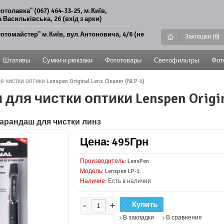
отолавка" (067) 464-33-25, м.Київ,
 Васильківська, 26 (вхід з арки)
отомайстер" м.Київ, вул.Антоновича, 4/6 (не
Закладки (0)
Штативы
Сумки и рюкзаки
Фототовары
Светофильтры
Фот
чистки оптики Lenspen Original Lens Cleaner (NLP-1)
для чистки оптики Lenspen Origina
арандаш для чистки линз
Цена: 495Грн
Производитель:
LensPen
Модель:
Lenspen LP-1
Наличие:
Есть в наличии
-
+
В закладки
В сравнение