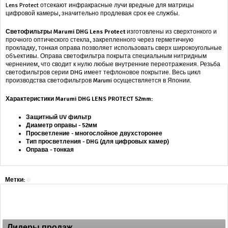
Lens Protect отсекают инфракрасные лучи вредные для матрицы
цифровой камеры, значительно продлевая срок ее службы.
Светофильтры Marumi DHG Lens Protect
изготовлены из сверхтонкого и
прочного оптического стекла, закрепленного через герметичную
прокладку, тонкая оправа позволяет использовать сверх широкоугольные
объективы. Оправа светофильтра покрыта специальным нитридным
чернением, что сводит к нулю любые внутренние переотражения. Резьба
светофильтров серии DHG имеет тефлоновое покрытие. Весь цикл
производства светофильтров Marumi осуществляется в Японии.
Характеристики Marumi DHG LENS PROTECT 52mm:
Защитный UV фильтр
Диаметр оправы - 52мм
Просветление - многослойное двухсторонее
Тип просветления - DHG (для цифровых камер)
Оправа - тонкая
Метки:
Лидеры продаж