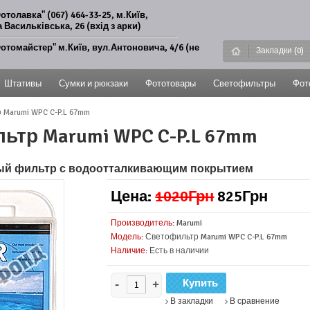
отолавка" (067) 464-33-25, м.Київ,
 Васильківська, 26 (вхід з арки)
отомайстер" м.Київ, вул.Антоновича, 4/6 (не
Закладки (0)
Штативы
Сумки и рюкзаки
Фототовары
Светофильтры
Фот
Marumi WPC C-P.L 67mm
ьтр Marumi WPC C-P.L 67mm
ый фильтр с водоотталкивающим покрытием
Цена:
1020Грн
825Грн
Производитель:
Marumi
Модель:
Светофильтр Marumi WPC C-P.L 67mm
Наличие:
Есть в наличии
-
+
В закладки
В сравнение