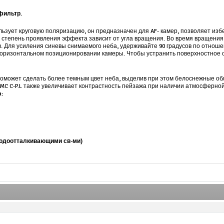
фильтр.
льзует круговую поляризацию, он предназначен для AF- камер, позволяет из
: степень проявления эффекта зависит от угла вращения. Во время вращени
. Для усиления синевы снимаемого неба, удерживайте 90 градусов по отноше
горизонтальном позиционировании камеры. Чтобы устранить поверхностное о
оможет сделать более темным цвет неба, выделив при этом белоснежные обл
 MC C-P.L также увеличивает контрастность пейзажа при наличии атмосферно
m:
водоотталкивающими св-ми)