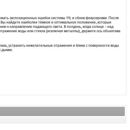
бежать экспозиционных ошибок системы TTL и сбоев фокусировки. После
я Вы найдете наиболее тёмное и оптимальное положение, которые
нию к направлению падающего света. В полдень, когда солнце – над
тражение воды или стекла (исключая металлы), держите ось объектива
ака, устранить нежелательные отражения и блики с поверхности воды
й дымки.