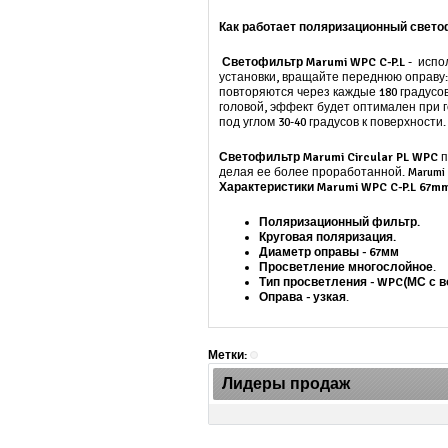
Как работает поляризационный свето
Светофильтр Marumi WPC C-P.L
- испо
установки, вращайте переднюю оправу
повторяются через каждые 180 градусов
головой, эффект будет оптимален при 
под углом 30-40 градусов к поверхности.
Светофильтр Marumi Circular PL
WPC
п
делая ее более проработанной. Marumi
Характеристики Marumi
WPC C-P.L 67m
Поляризационный фильтр.
Круговая поляризация.
Диаметр оправы - 67мм
Просветление многослойное
.
Тип просветления - WPC(МС с 
Оправа - узкая
.
Метки:
Лидеры продаж