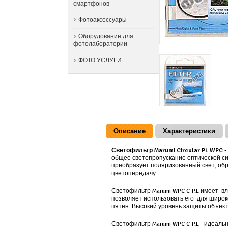
смартфонов
Фотоаксессуары
Оборудование для
фотолаборатории
ФОТО УСЛУГИ
Описание
Характеристики
Светофильтр Marumi Circular PL WPC
-
общее светопропускание оптической с
преобразует поляризованный свет, об
цветопередачу.
Светофильтр Marumi WPC C-P.L имеет
вл
позволяет использовать его для широ
пятен. Высокий уровень защиты объект
Светофильтр Marumi WPC C-P.L - и
деальн