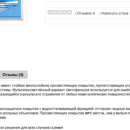
Отзывов: 0
Написать отзыв
Отзывы (0)
 имеет стойкое многослойное просветляющее покрытие, препятствующее от
истемы. Мультипросветлённый вариант светофильтра используется для наибо
разующийся в результате отражения от любых неметаллических поверхносте
агозащитное покрытие с водоотталкивающей функцией: отторгает водные капли
ко-угольных объективов. Просветляющее покрытие
WPC
жёстче, чем у мульти-
ива.
ое решение для всех случаев съёмки!