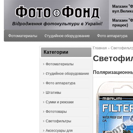
Магазин "Ф
вул.Велика
Магазин "Ф
працює)
Фотоматериалы
Cтудийное оборудование
Фото аппаратура
Главная
»
Светофильтр 
ФОТО УСЛУГИ
Категории
Светофил
Фотоматериалы
Поляризационн
Cтудийное оборудование
Фото аппаратура
Штативы
Сумки и рюкзаки
Фототовары
Светофильтры
Аксессуары для