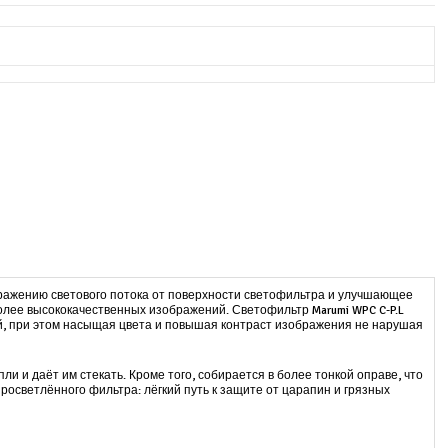
ражению светового потока от поверхности светофильтра и улучшающее
лее высококачественных изображений. Светофильтр Marumi WPC C-P.L
й, при этом насыщая цвета и повышая контраст изображения не нарушая
 и даёт им стекать. Кроме того, собирается в более тонкой оправе, что
просветлённого фильтра: лёгкий путь к защите от царапин и грязных