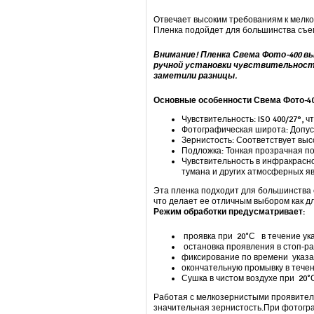
Отвечает высоким требованиям к мелк
Пленка подойдет для большинства съем
Внимание! Пленка Свема Фото-400 в
ручной установки чувствительнос
заметили разницы.
Основные особенности
Свема Фото-4
Чувствительность: ISO 400/27°,
Фотографическая широта: Допуск
Зернистость: Соответствует вы
Подложка: Тонкая прозрачная п
Чувствительность в инфракрасно
тумана и других атмосферных я
Эта пленка подходит для большинства 
что делает ее отличным выбором как д
Режим обработки предусматривает:
проявка при 20˚С в течение ука
остановка проявления в стоп-рас
фиксирование по времени указан
окончательную промывку в течени
Сушка в чистом воздухе при 20˚
Работая с мелкозернистыми проявител
значительная зернистость.При фотогра