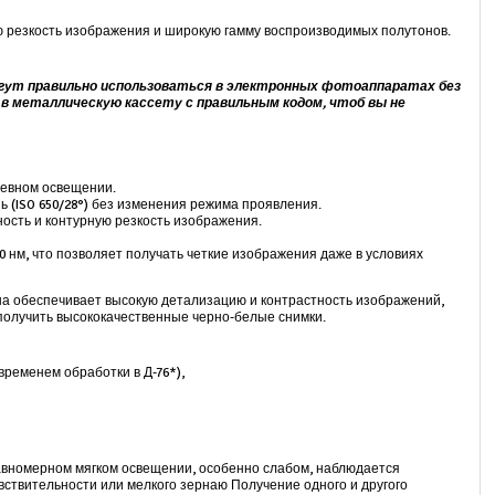
 резкость изображения и широкую гамму воспроизводимых полутонов.
могут правильно использоваться в электронных фотоаппаратах без
в металлическую кассету с правильным кодом, чтоб вы не
дневном освещении.
ь (ISO 650/28°) без изменения режима проявления.
ость и контурную резкость изображения.
 нм, что позволяет получать четкие изображения даже в условиях
на обеспечивает высокую детализацию и контрастность изображений,
получить высококачественные черно-белые снимки.
временем обработки в Д-76*),
авномерном мягком освещении, особенно слабом, наблюдается
ствительности или мелкого зернаю Получение одного и другого