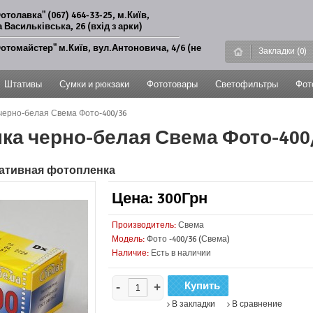
отолавка" (067) 464-33-25, м.Київ,
 Васильківська, 26 (вхід з арки)
отомайстер" м.Київ, вул.Антоновича, 4/6 (не
Закладки (0)
Штативы
Сумки и рюкзаки
Фототовары
Светофильтры
Фот
черно-белая Свема Фото-400/36
ка черно-белая Свема Фото-400
гативная фотопленка
Цена: 300Грн
Производитель:
Свема
Модель:
Фото -400/36 (Свема)
Наличие:
Есть в наличии
-
+
В закладки
В сравнение