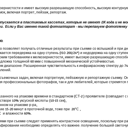
озернистости и имеет высокую разрешающую способность, высокую контурную
ок, включая портрет, пейзаж, репортаж.
ыпускается в пластиковых кассетах, которые не имеют DХ кода и не 
ти.
Если у Вас именно такой фотоаппарат - мы перепакуем фотопленку 
00
:
 что позволяет получать отличные результаты при съемке со вспышкой и при 
ается передержка на одну ступень (ISO 200/24°) и недодержка на одну ступен
соким требованиям к мелкозернистости, имеет высокую разрешающую способн
одложка толщиной 60 мкм с повышенной механической устойчивостью.
м диапазоне: Расширенная чувствительность к инфракрасному спектру до 740
влений.
съемочных задач, включая портретную, пейзажную и репортажную съемку. О
ля профессиональных фотографов, так и для любителей, которые стремятся 
занного на упаковке времени в стандартном (СТ-2 ) проявителе (совпадает с 
творе 10% уксусной кислоты (10-15 сек),
ном на упаковке р-ра,
е 15-20 минут в проточной воде, тоже при 20˚С ,
С и влажности 60%.
ями при съемке следует применять контрастное освещение, поскольку при р
фировании необходимо определять что важнее: получение большей светочув