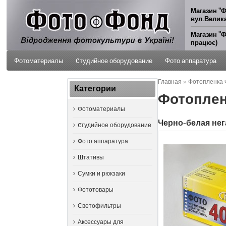
Магазин "Ф
вул.Велика
Магазин "Ф
працює)
Фотоматериалы
Cтудийное оборудование
Фото аппаратура
Главная
»
Фотопленка 
ФОТО УСЛУГИ
Категории
Фотоплен
Фотоматериалы
Черно-белая не
Cтудийное оборудование
Фото аппаратура
Штативы
Сумки и рюкзаки
Фототовары
Светофильтры
Аксессуары для