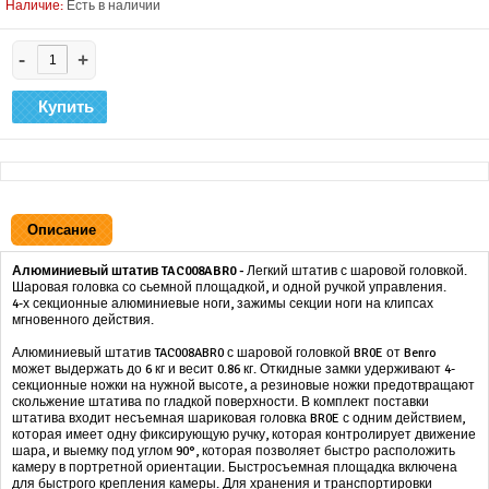
Наличие:
Есть в наличии
-
+
Описание
Алюминиевый штатив TAC008ABR0 -
Легкий штатив с шаровой головкой.
Шаровая головка со сьемной площадкой, и одной ручкой управления.
4-х секционные алюминиевые ноги, зажимы секции ноги на клипсах
мгновенного действия.
Алюминиевый штатив TAC008ABR0 с шаровой головкой BR0E от Benro
может выдержать до 6 кг и весит 0.86 кг. Откидные замки удерживают 4-
секционные ножки на нужной высоте, а резиновые ножки предотвращают
скольжение штатива по гладкой поверхности. В комплект поставки
штатива входит несъемная шариковая головка BR0E с одним действием,
которая имеет одну фиксирующую ручку, которая контролирует движение
шара, и выемку под углом 90°, которая позволяет быстро расположить
камеру в портретной ориентации. Быстросъемная площадка включена
для быстрого крепления камеры. Для хранения и транспортировки