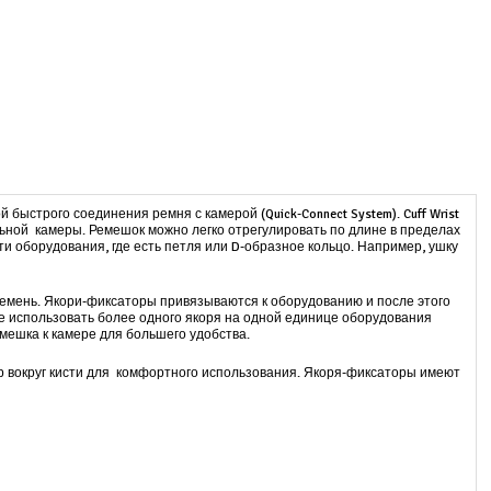
быстрого соединения ремня с камерой (Quick-Connect System). Cuff Wrist
льной камеры. Ремешок можно легко отрегулировать по длине в пределах
ти оборудования, где есть петля или D-образное кольцо. Например, ушку
и ремень. Якори-фиксаторы привязываются к оборудованию и после этого
ете использовать более одного якоря на одной единице оборудования
мешка к камере для большего удобства.
ер вокруг кисти для комфортного использования. Якоря-фиксаторы имеют