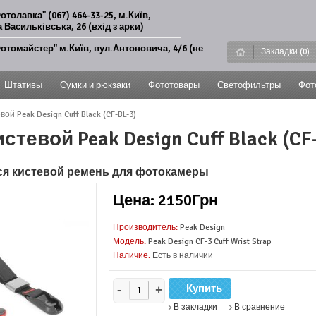
отолавка" (067) 464-33-25, м.Київ,
 Васильківська, 26 (вхід з арки)
отомайстер" м.Київ, вул.Антоновича, 4/6 (не
Закладки (0)
Штативы
Сумки и рюкзаки
Фототовары
Светофильтры
Фот
ой Peak Design Cuff Black (CF-BL-3)
стевой Peak Design Cuff Black (CF-
я кистевой ремень для фотокамеры
Цена: 2150Грн
Производитель:
Peak Design
Модель:
Peak Design CF-3 Cuff Wrist Strap
Наличие:
Есть в наличии
-
+
В закладки
В сравнение