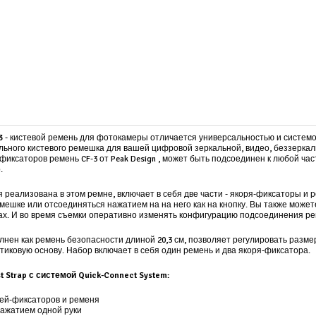
-3
- кистевой ремень для фотокамеры отличается универсальностью и системой 
сального кистевого ремешка для вашей цифровой зеркальной, видео, беззерка
фиксаторов ремень CF-3 от Peak Design , может быть подсоединен к любой час
.
ая реализована в этом ремне, включает в себя две части - якоря-фиксаторы 
емешке или отсоединяться нажатием на на него как на кнопку. Вы также мож
ах. И во время съемки оперативно изменять конфигурацию подсоединения ре
нен как ремень безопасности длиной 20,3 см, позволяет регулировать разм
стиковую основу. Набор включает в себя один ремень и два якоря-фиксатора.
t Strap
с системой Quick-Connect System:
рей-фиксаторов и ременя
нажатием одной руки