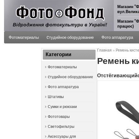
Магазин "Ф
вул.Велика
Магазин "Ф
працює)
Фотоматериалы
Cтудийное оборудование
Фото аппаратура
Главная
»
Ремень кистев
ФОТО УСЛУГИ
Категории
Ремень ки
Фотоматериалы
Отстёгивающийс
Cтудийное оборудование
Фото аппаратура
Штативы
Сумки и рюкзаки
Фототовары
Светофильтры
Аксессуары для