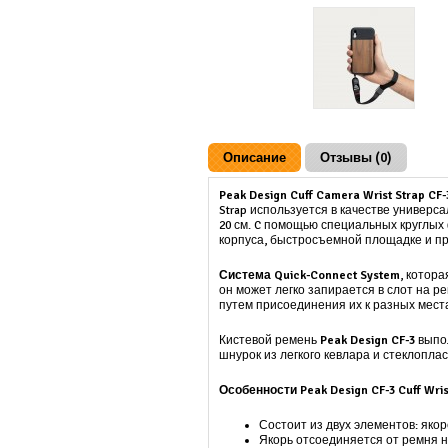
Описание
Отзывы (0)
Peak Design Cuff Camera Wrist Strap CF
Strap используется в качестве универ
20 см. C помощью специальных круглых 
корпуса, быстросъемной площадке и пр
Система Quick-Connect System
, котор
он может легко запирается в слот на р
путем присоединения их к разных мест
Кистевой ремень
Peak Design CF-3
выпол
шнурок из легкого кевлара и стеклопла
Особенности Peak Design CF-3
Cuff Wris
Состоит из двух элементов: яко
Якорь отсоединяется от ремня 