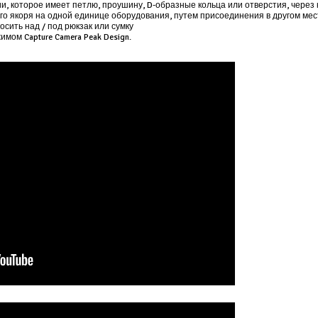
, которое имеет петлю, проушину, D-образные кольца или отверстия, через
го якоря на одной единице оборудования, путем присоединения в другом мес
сить над / под рюкзак или сумку
мом Capture Camera Peak Design.