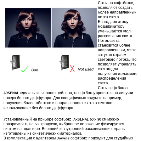
Соты на софтбоксе,
позволяют создать
более направленный
поток света.
Благодаря этому
модификатору
уменьшается угол
рассеивания света.
Поток света
становится более
направленным, мягко
затухая к краям
светового потока, что
позволяет управлять
светом для
получения желаемого
распределения
света.
Соты софтбокса
ARSENAL сделаны из чёрного нейлона, к софтбоксу крепятся на липучки
поверх белого диффузора. Для специфичных задумок, например,
получения более жёсткого и направленного света возможно
использование без белого диффузора.
Установленный на приборе софтбокс
ARSENAL 60 х 90 см можно
поворачивать на 360 градусов, выбранное положение фиксируется
винтом на адаптере. Внешний и внутренний рассеивающие экраны
изготовлены из синтетических материалов.
В комплектации с адаптером Bowens софтбокс подходит для студийных