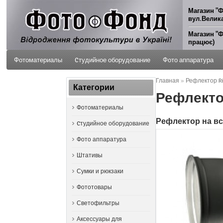
Магазин "Ф
вул.Велика
Магазин "Ф
працює)
Фотоматериалы
Cтудийное оборудование
Фото аппаратура
Главная
»
Рефлектор Ri
ФОТО УСЛУГИ
Категории
Рефлектор
Фотоматериалы
Рефлектор на в
Cтудийное оборудование
Фото аппаратура
Штативы
Сумки и рюкзаки
Фототовары
Светофильтры
Аксессуары для