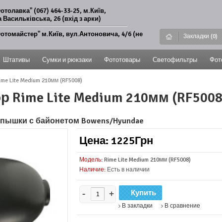
отолавка" (067) 464-33-25, м.Київ,
 Васильківська, 26 (вхід з арки)
отомайстер" м.Київ, вул.Антоновича, 4/6 (не
Закладки (0)
Штативы
Сумки и рюкзаки
Фототовары
Светофильтры
Фот
me Lite Medium 210мм (RF5008)
 Rime Lite Medium 210мм (RF5008
спышки с байонетом Bowens/Hyundae
Цена: 1225Грн
Модель:
Rime Lite Medium 210мм (RF5008)
Наличие:
Есть в наличии
-
+
В закладки
В сравнение