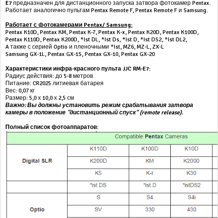
E7
предназначен для дистанционного запуска затвора фотокамер Pentax.
Работает аналогично пультам Pentax Remote F, Pentax Remote F и Samsung.
Работает с фотокамерами Pentax/ Samsung:
Pentax K10D, Pentax KM, Pentax K-7, Pentax K-x, Pentax K20D, Pentax K100D,
Pentax K110D, Pentax K200D, *Ist DL, *Ist Ds, *Ist D, *Ist DS2, *Ist DL2,
A также с серией Optio и пленочными *Ist, MZ6, MZ-L, ZX-L
Samsung GX-1L, Pentax GX-1S, Pentax GX-10, Pentax GX-20
Характеристики инфра-красного пульта JJC RM-E7:
Радиус действия: до 5-8 метров
Питание: CR2025 литиевая батарея
Вес: 0,07 кг
Размер: 5,0 х 10,0 х 2,5 см
Важно: Вы должны установить режим срабатывания затвора
камеры в положение "дистанционный спуск" (remote release).
Полный список фотоаппаратов: