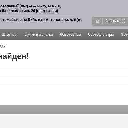
отолавка" (067) 464-33-25, м.Київ,
 Васильківська, 26 (вхід з арки)
отомайстер" м.Київ, вул.Антоновича, 4/6 (не
Закладки (0)
Штативы
Сумки и рюкзаки
Фототовары
Светофильтры
Фот
ден!
найден!