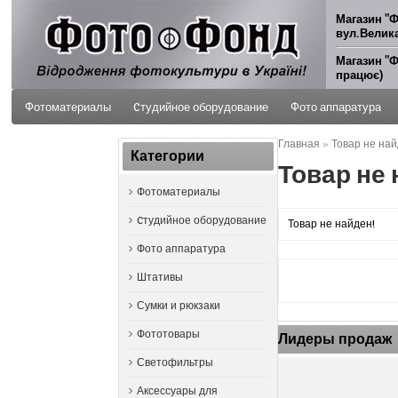
Магазин "Ф
вул.Велика
Магазин "Ф
працює)
Фотоматериалы
Cтудийное оборудование
Фото аппаратура
Главная
»
Товар не най
ФОТО УСЛУГИ
Категории
Товар не 
Фотоматериалы
Cтудийное оборудование
Товар не найден!
Фото аппаратура
Штативы
Сумки и рюкзаки
Фототовары
Лидеры продаж
Светофильтры
Аксессуары для