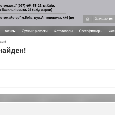
отолавка" (067) 464-33-25, м.Київ,
 Васильківська, 26 (вхід з арки)
отомайстер" м.Київ, вул.Антоновича, 4/6 (не
Закладки (0)
Штативы
Сумки и рюкзаки
Фототовары
Светофильтры
Фот
ден!
найден!