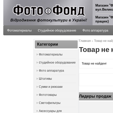
Магазин "Ф
вул.Велика
Магазин "Ф
працює)
Фотоматериалы
Cтудийное оборудование
Фото аппаратура
Главная
»
Товар не най
ФОТО УСЛУГИ
Категории
Товар не 
Фотоматериалы
Cтудийное оборудование
Товар не найден!
Фото аппаратура
Штативы
Сумки и рюкзаки
Фототовары
Лидеры продаж
Светофильтры
Аксессуары для