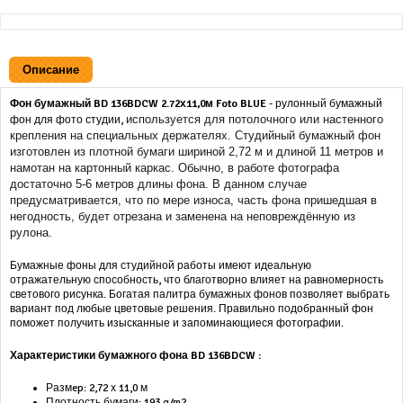
Описание
Фон бумажный BD
136BDCW
2.72х11,0м Foto BLUE
- рулонный бумажный
используется для потолочного или настенного
фон для фото студии,
крепления на специальных держателях. Студийный бумажный фон
изготовлен из плотной бумаги шириной 2,72 м и длиной 11 метров и
намотан на картонный каркас. Обычно, в работе фотографа
достаточно 5-6 метров длины фона. В данном случае
предусматривается, что по мере износа, часть фона пришедшая в
негодность, будет отрезана и заменена на неповреждённую из
рулона.
Бумажные фоны для студийной работы имеют идеальную
отражательную способность, что благотворно влияет на равномерность
светового рисунка. Богатая палитра бумажных фонов позволяет выбрать
вариант под любые цветовые решения. Правильно подобранный фон
поможет получить изысканные и запоминающиеся фотографии.
Характеристики бумажного фона BD 136BDCW :
Размep: 2,72 х 11,0 м
Плотность бумаги: 193 g/m2