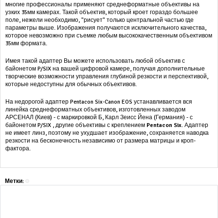
многие профессионалы применяют среднеформатные объективы на
узких 35мм камерах. Такой объектив, который кроет гораздо большее
поле, нежели необходимо, "рисует" только центральной частью где
параметры выше. Изображения получаются исключительного качества,
которое невозможно при съемке любым высококачественным объективом
35мм формата.
Имея такой адаптер Вы можете использовать любой объектив с
байонетом P/SIX на вашей цифровой камере, получая дополнительные
творческие возможности управления глубиной резкости и перспективой,
которые недоступны для обычных объективов.
На недорогой адаптер Pentacon Six-Canon EOS устанавливается вся
линейка среднеформатных объективов, изготовленных заводом
АРСЕНАЛ (Киев) - с маркировкой Б, Карл Зеисс Йена (Германия) - с
байонетом P/SIX , другие объективы с креплением
Pentacon Six
. Адаптер
не имеет линз, поэтому не ухудшает изображение, сохраняется наводка
резкости на бесконечность независимо от размера матрицы и кроп-
фактора.
Метки: