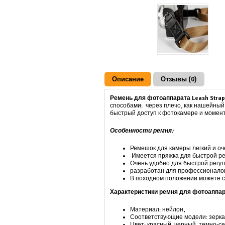
Описание
Отзывы (0)
Ремень для фотоаппарата Leash Strap
способами: через плечо, как нашейный
быстрый доступ к фотокамере и момент
Особенности ремня:
Ремешок для камеры легкий и оч
Имеется пряжка для быстрой ре
Очень удобно для быстрой регул
разработан для профессионалов
В походном положении можете см
Характеристики ремня для фотоаппара
Материал: нейлон,
Соответствующие модели: зерка
Цвет: красный, черный, темно-с