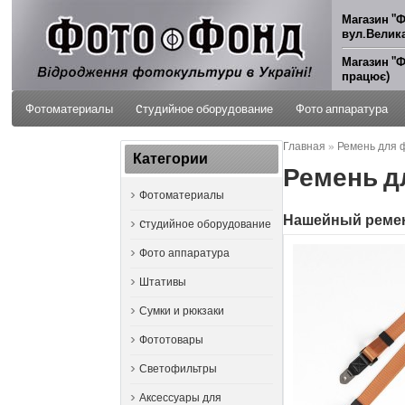
Магазин "Ф
вул.Велика
Магазин "Ф
працює)
Фотоматериалы
Cтудийное оборудование
Фото аппаратура
Главная
»
Ремень для ф
ФОТО УСЛУГИ
Категории
Ремень дл
Фотоматериалы
Нашейный ремен
Cтудийное оборудование
Фото аппаратура
Штативы
Сумки и рюкзаки
Фототовары
Светофильтры
Аксессуары для