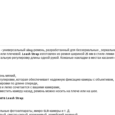
 -
универсальный sling-ремень, разработанный для беззеркальных , зеркаль
 или плечевой.
Leash Strap
изготовлен из ремня шириной 25 мм в стиле лямки
альную регулировку длины одной рукой. Кожаные накладки в местах касания 
ень мягкий,
гулировки, которая обеспечивает надежную фиксацию камеры с объективом,
ировки по длине спереди,
 и легко сочетается с вашими камерами,
естить камеру назад, ремень можно носить на плече или на шее.
та Leash Strap:
льные фотоаппараты, микро-SLR-камеры и т. Д.
ерый, светло-серый, коричневый, армейский зеленый,