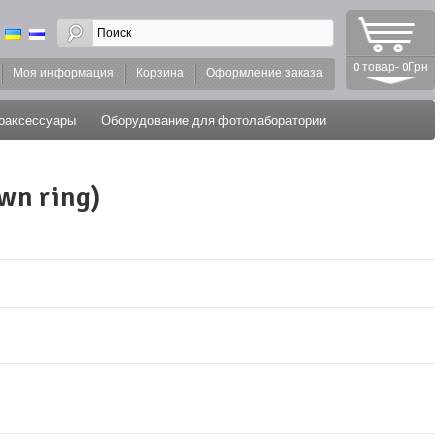
0 товар- 0Грн
Моя информация
Корзина
Оформление заказа
оаксессуары
Оборудование для фотолаборатории
wn ring)