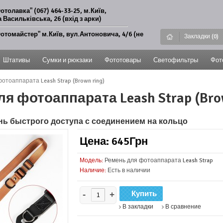
отолавка" (067) 464-33-25, м.Київ,
 Васильківська, 26 (вхід з арки)
отомайстер" м.Київ, вул.Антоновича, 4/6 (не
Закладки (0)
Штативы
Сумки и рюкзаки
Фототовары
Светофильтры
Фот
отоаппарата Leash Strap (Brown ring)
я фотоаппарата Leash Strap (Bro
ь быстрого доступа с соединением на кольцо
Цена: 645Грн
Модель:
Ремень для фотоаппарата Leash Strap
Наличие:
Есть в наличии
-
+
В закладки
В сравнение