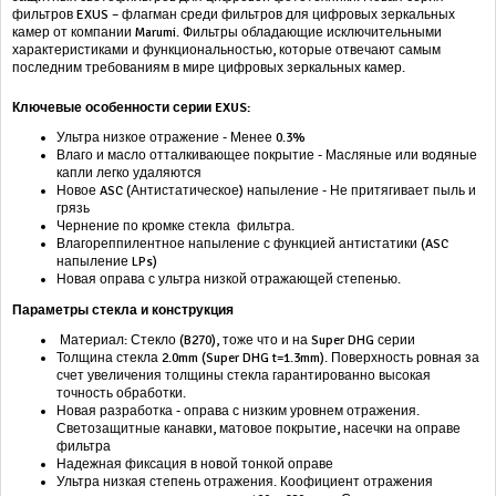
фильтров EXUS – флагман среди фильтров для цифровых зеркальных
камер от компании Marumi. Фильтры обладающие исключительными
характеристиками и функциональностью, которые отвечают самым
последним требованиям в мире цифровых зеркальных камер.
Ключевые особенности серии
EXUS:
Ультра низкое отражение - Менее 0.3%
Влаго и масло отталкивающее покрытие - Масляные или водяные
капли легко удаляются
Новое ASC (Антистатическое) напыление - Не притягивает пыль и
грязь
Чернение по кромке стекла фильтра.
Влагореппилентное напыление с функцией антистатики (ASC
напыление LPs)
Новая оправа с ультра низкой отражающей степенью.
Параметры стекла и конструкция
Материал: Стекло (B270), тоже что и на Super DHG серии
Толщина стекла 2.0mm (Super DHG t=1.3mm). Поверхность ровная за
счет увеличения толщины стекла гарантированно высокая
точность обработки.
Новая разработка - оправа с низким уровнем отражения.
Светозащитные канавки, матовое покрытие, насечки на оправе
фильтра
Надежная фиксация в новой тонкой оправе
Ультра низкая степень отражения. Коофициент отражения