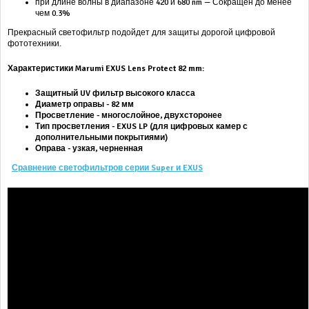
при длине волны в диапазоне 420 и 680 nm — Сокращен до менее
чем 0.3%
Прекрасный светофильтр подойдет для защиты дорогой цифровой
фототехники.
Характеристики
Marumi EXUS Lens Protect 8
2 mm:
Защитный UV фильтр высокого класса
Диаметр оправы - 82 мм
Просветление - многослойное, двухсторонее
Тип просветления -
EXUS LP
(для цифровых камер с
дополнительными покрытиями)
Оправа - узкая, черненная
Сравнение светофильтров серии Super и EXUS