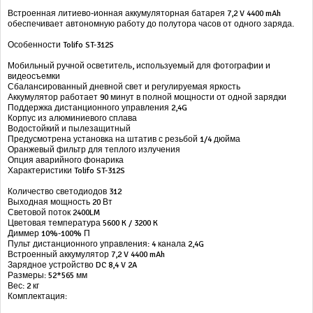
Встроенная литиево-ионная аккумуляторная батарея 7,2 V 4400 mAh
обеспечивает автономную работу до полутора часов от одного заряда.
Особенности Tolifo ST-312S
Мобильный ручной осветитель, используемый для фотографии и
видеосъемки
Сбалансированный дневной свет и регулируемая яркость
Аккумулятор работает 90 минут в полной мощности от одной зарядки
Поддержка дистанционного управления 2,4G
Корпус из алюминиевого сплава
Водостойкий и пылезащитный
Предусмотрена установка на штатив с резьбой 1/4 дюйма
Оранжевый фильтр для теплого излучения
Опция аварийного фонарика
Характеристики Tolifo ST-312S
Количество светодиодов 312
Выходная мощность 20 Вт
Световой поток 2400LM
Цветовая температура 5600 K / 3200 K
Диммер 10%-100% П
Пульт дистанционного управления: 4 канала 2,4G
Встроенный аккумулятор 7,2 V 4400 mAh
Зарядное устройство DC 8,4 V 2A
Размеры: 52*565 мм
Вес: 2 кг
Комплектация: