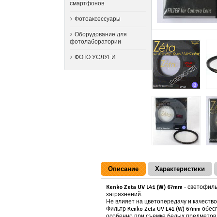
смартфонов
Фотоаксессуары
Оборудование для
фотолаборатории
ФОТО УСЛУГИ
Описание
Характеристики
Kenko Zeta UV L41 (W) 67mm
- светофил
загрязнений.
Не влияет на цветопередачу и качеств
Фильтр Kenko Zeta UV L41 (W) 67mm об
особенно при съемке белых предметов.