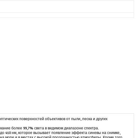
птических поверхностей объективов от пыли, песка и других
кание более 99,7% света в видимом диапазоне спектра.
 до 410 нм, которое вызывает появление эффекта синевы на снимке,
а море и в местах с высокой прозрачностью атмосферы. Кроме того,