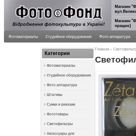
Магазин "Ф
вул.Велика
Магазин "Ф
працює)
Фотоматериалы
Cтудийное оборудование
Фото аппаратура
Главная
»
Светофильтр 
ФОТО УСЛУГИ
Категории
Светофиль
Фотоматериалы
Cтудийное оборудование
Фото аппаратура
Штативы
Сумки и рюкзаки
Фототовары
Светофильтры
Аксессуары для