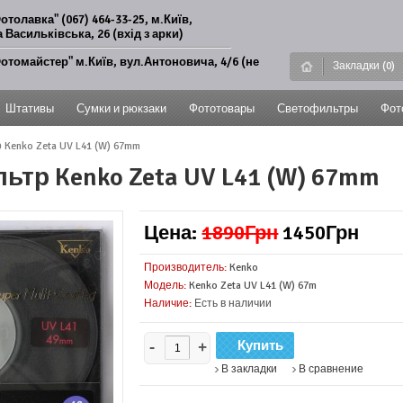
отолавка" (067) 464-33-25, м.Київ,
 Васильківська, 26 (вхід з арки)
отомайстер" м.Київ, вул.Антоновича, 4/6 (не
Закладки (0)
Штативы
Сумки и рюкзаки
Фототовары
Светофильтры
Фот
Kenko Zeta UV L41 (W) 67mm
тр Kenko Zeta UV L41 (W) 67mm
Цена:
1890Грн
1450Грн
Производитель:
Kenko
Модель:
Kenko Zeta UV L41 (W) 67m
Наличие:
Есть в наличии
-
+
В закладки
В сравнение