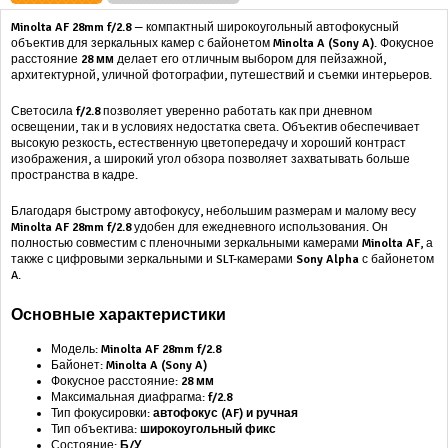
Minolta AF 28mm f/2.8
— компактный широкоугольный автофокусный
объектив для зеркальных камер с байонетом
Minolta A (Sony A)
. Фокусное
расстояние
28 мм
делает его отличным выбором для пейзажной,
архитектурной, уличной фотографии, путешествий и съемки интерьеров.
Светосила
f/2.8
позволяет уверенно работать как при дневном
освещении, так и в условиях недостатка света. Объектив обеспечивает
высокую резкость, естественную цветопередачу и хороший контраст
изображения, а широкий угол обзора позволяет захватывать больше
пространства в кадре.
Благодаря быстрому автофокусу, небольшим размерам и малому весу
Minolta AF 28mm f/2.8
удобен для ежедневного использования. Он
полностью совместим с пленочными зеркальными камерами
Minolta AF
, а
также с цифровыми зеркальными и SLT-камерами
Sony Alpha
с байонетом
A.
Основные характеристики
Модель:
Minolta AF 28mm f/2.8
Байонет:
Minolta A (Sony A)
Фокусное расстояние:
28 мм
Максимальная диафрагма:
f/2.8
Тип фокусировки:
автофокус (AF) и ручная
Тип объектива:
широкоугольный фикс
Состояние:
Б/У