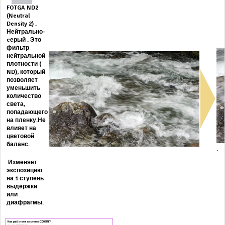
FOTGA ND2
(Neutral
Density 2) .
Нейтрально-
cерый . Это
фильтр
нейтральной
плотности (
ND), который
позволяет
уменьшить
количество
света,
попадающего
на пленку.Не
влияет на
цветовой
баланс.
.
Изменяет
экспозицию
на 1 ступень
выдержки
или
диафрагмы.