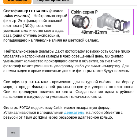
Светофильтр FOTGA ND2
(аналог
Cokin
P152
ND2
)
- Нейтрально-серый
фильтр. Это фильтр нейтральной
плотности ( ND2), позволяет
уменьшить количество света в два
раза (одна ступень экспозоции),
попадающего на пленку не влияя на цветовой баланс.
Нейтрально-серые фильтры дают фотографу возможность более гибко
управлять настройками камеры в ярко освещенный день. ND фильтр
уменьшает количество проходящего света в объектив, за счет чего
фотограф может уменьшить диафрагму, либо увеличить выдержку. Для
съемки видео в яркие солнечные дни эти фильтры также будут полезны.
Светофильтр
FOTGA ND2 -
применяют для натурной съёмки – на берегу
моря, в городе. Фильтры нейтральны по цвету и умерены по плотности.
Они контролируют количество света. Созданные методом струйного
напыления в вакууме, они уменьшают количество света.
Фильтры FOTGA под систему Cokin имеют квадратную форму.
Устанавливаються в специальный
держатель
на любой объектив с
резьбой от 49мм до 82мм через резьбовое адаптерное кольцо.