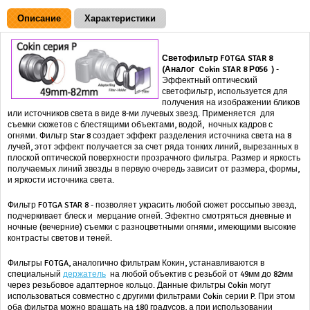
Описание
Характеристики
Светофильтр FOTGA STAR 8
(Аналог
Cokin STAR 8 Р056 )
-
Эффектный оптический
светофильтр, используется для
получения на изображении бликов
или источников света в виде 8-ми лучевых звезд. Применяется для
съемки сюжетов с блестящими объектами, водой, ночных кадров с
огнями. Фильтр Star 8 создает эффект разделения источника света на 8
лучей, этот эффект получается за счет ряда тонких линий, вырезанных в
плоской оптической поверхности прозрачного фильтра. Размер и яркость
получаемых линий звезды в первую очередь зависит от размера, формы,
и яркости источника света.
Фильтр FOTGA STAR 8 - позволяет украсить любой сюжет россыпью звезд,
подчеркивает блеск и мерцание огней. Эфектно смотряться дневные и
ночные (вечерние) съемки с разноцветными огнями, имеющими высокие
контрасты светов и теней.
Фильтры FOTGA, аналогично фильтрам Кокин, устанавливаются в
специальный
держатель
на любой объектив с резьбой от 49мм до 82мм
через резьбовое адаптерное кольцо. Данные фильтры Cokin могут
использоваться совместно с другими фильтрами Cokin серии P. При этом
оба фильтра можно вращать на 180 градусов, а при использовании