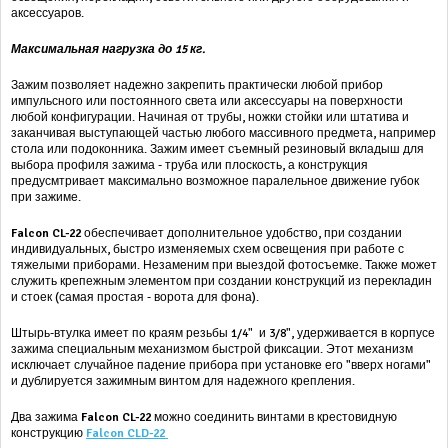
аксессуаров.
Максимальная нагрузка до 15 кг.
Зажим позволяет надежно закрепить практически любой прибор
импульсного или постоянного света или аксессуары на поверхности
любой конфигурации. Начиная от трубы, ножки стойки или штатива и
заканчивая выступающей частью любого массивного предмета, например
стола или подоконника. Зажим имеет съемный резиновый вкладыш для
выбора профиля зажима - труба или плоскость, а конструкция
предусмтривает максимально возможное паралельное движение губок
при зажиме.
Falcon CL-22
обеспечивает дополнительное удобство, при создании
индивидуальных, быстро изменяемых схем освещения при работе с
тяжелыми приборами. Незаменим при выездой фотосъемке. Также может
служить крепежным элементом при создании конструкций из перекладин
и стоек (самая простая - ворота для фона).
Штырь-втулка имеет по краям резьбы 1/4" и 3/8", удерживается в корпусе
зажима специальным механизмом быстрой фиксации. Этот механизм
исключает случайное падение прибора при установке его "вверх ногами"
и дублируется зажимным винтом для надежного крепления.
Два зажима
Falcon CL-22
можно
соединить винтами в крестовидную
конструкцию
Falcon CLD-22