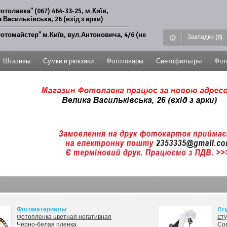
отолавка" (067) 464-33-25, м.Київ,
 Васильківська, 26 (вхід з арки)
отомайстер" м.Київ, вул.Антоновича, 4/6 (не
Закладки (0)
Штативы
Сумки и рюкзаки
Фототовары
Светофильтры
Фот
Фотоматериалы
Cт
Фотопленка цветная негативная
Cт
Черно-белая пленка
Со