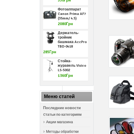
550Грн
Фотоаппарат
Canon Prima AF7
(35mm/ 4.5)
2080Грн
Держатель-
тройник
башмака AccPro
TBD-0418
285Грн
Стойка-
журавель Visico
LS-5002
1360Грн
Меню статей
Последние новости
Cтатьи по категориям
Акции магазина
Методы обработки