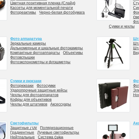
Цветная позитивная пленка (Слайд)
Ст
Кассеты для моментальной печати
Си
Фотореактивы
Черно-белая фотобумага
Фо
Cве
Фл
Сумки и чехлы
Фото аппаратура
Шт
Зеркальные камеры
Шт
Дальномерные и шкальные фотокамеры
Шт
Компактные фотоаппараты
Объективы
Ви
Фотовспышки
Фотоэкспонометры и флэшметры
Сумки и рюкзаки
Фо
Фоторюкзаки
Фотосумки
Фо
Ударопрочные защитные кейсы
Эл
Чехлы для фотоаппаратов
Но
Кофры для объективов
Чехлы для штативов
Аксессуары
Светофильтры
Ак
Защитные / UV
Поляризационные
Градиентные
Лучевые светофильтры
Нейтральные
Система Cokin