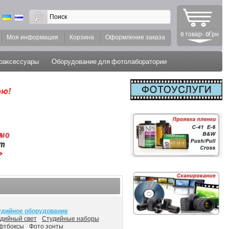
0 товар- 0Грн
Моя информация
Корзина
Оформление заказа
оаксессуары
Оборудование для фотолаборатории
удийное оборудование
удийный свет
Студийные наборы
фтбоксы
Фото зонты