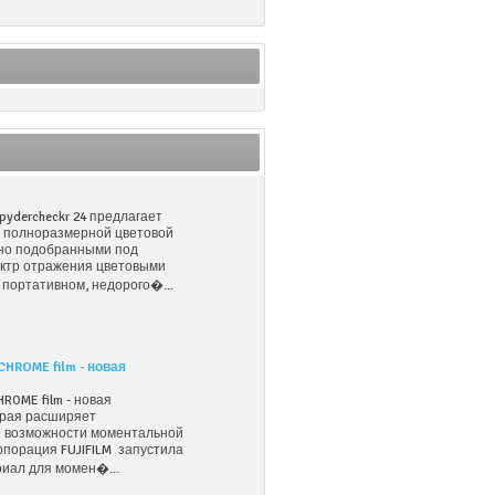
pydercheckr 24 предлагает
ь полноразмерной цветовой
но подобранными под
ктр отражения цветовыми
 портативном, недорого�...
CHROME film - новая
HROME film - новая
орая расширяет
 возможности моментальной
порация FUJIFILM запустила
иал для момен�...