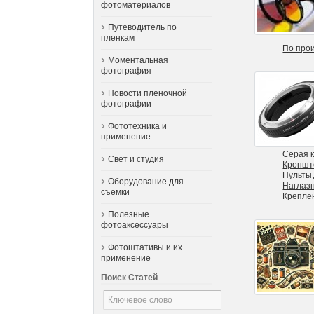
фотоматериалов
Путеводитель по
пленкам
По про
Моментальная
фотография
Новости пленочной
фотографии
Фототехника и
применение
Серая к
Свет и студия
Кроншт
Пульты,
Оборудование для
Наглаз
съемки
Креплен
Полезные
фотоаксессуары
Фотоштативы и их
применение
Поиск Статей