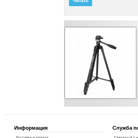
Читать
Штатив ARSENA
Фото-видео штатив Arsenal - 3710 N
рассчитанный на небольшой вес к
комкодеров. Легкость в использова
достаточно высокий, удобная фото-в
870Грн
Информация
Служба п
Доставка и оплата
Связаться с 