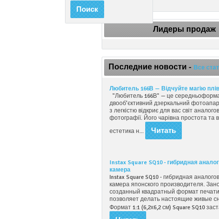
Поиск
Лидеры продаж
Последние новости -
Все ста
Любитель 166В — Відчуйте магію плів
"Любитель 166В" — це середньоформ
двооб’єктивний дзеркальний фотоапар
з легкістю відкриє для вас світ аналого
фотографії. Його чарівна простота та 
Читать
естетика н...
Instax Square SQ10 - гибридная анало
камера
Instax Square SQ10 - гибридная аналого
камера японского производителя. Зан
созданный квадратный формат печат
позволяет делать настоящие живые с
Формат 1:1 (6,2х6,2 см) Square SQ10 зас