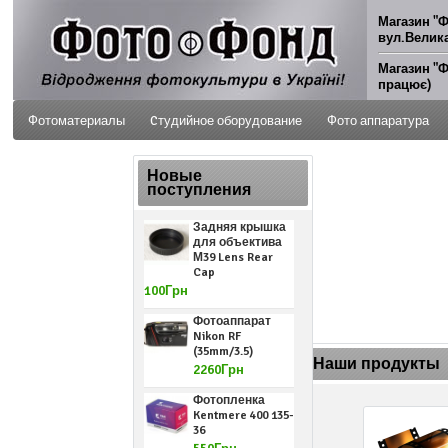
Магазин "Ф
вул.Велика
Магазин "Ф
працює)
Фотоматериалы
Cтудийное оборудование
Фото аппаратура
ФОТО УСЛУГИ
Новые
поступления
Задняя крышка
для объектива
М39 Lens Rear
Cap
100Грн
Фотоаппарат
Nikon RF
(35mm/3.5)
Наши продукты
2260Грн
Фотопленка
Kentmere 400 135-
36