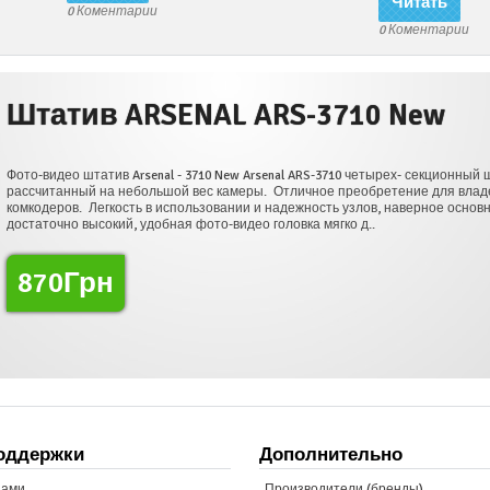
Читать
0 Коментарии
0 Коментарии
L ARS-3710 New
ew Arsenal ARS-3710 четырех- секционный штатив начального уровня
амеры. Отличное преобретение для владельцев беззеркальных камер и
нии и надежность узлов, наверное основные плюсы этого штатива, он
идео головка мягко д..
Подробности
оддержки
Дополнительно
нами
Производители (бренды)