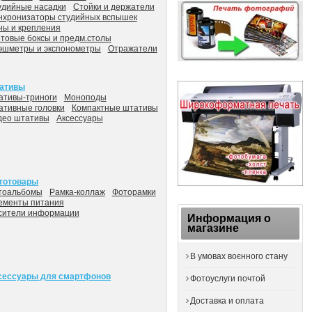
удийные насадки
Стойки и держатели
нхронизаторы студийных вспышек
ны и крепления
товые боксы и предм.столы
эшметры и экспонометры
Отражатели
ативы
ативы-триноги
Моноподы
ативные головки
Компактные штативы
део штативы
Аксессуары
тотовары
тоальбомы
Рамка-коллаж
Фоторамки
ементы питания
сители информации
Информация о
магазине
В умовах воєнного стану
сессуары для смартфонов
Фотоуслуги почтой
Доставка и оплата