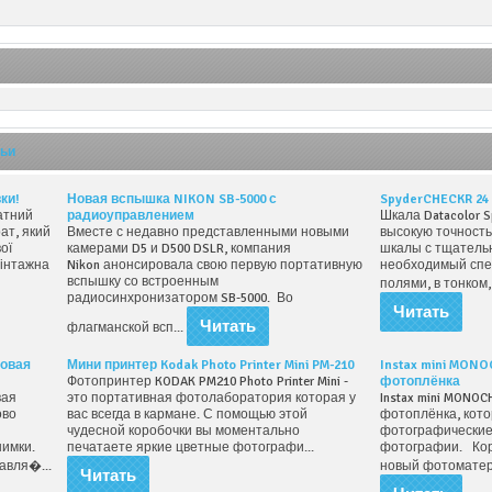
тьи
ки!
Новая вспышка NIKON SB-5000 с
SpyderCHECKR 24
атний
радиоуправлением
Шкала Datacolor S
ат, який
Вместе с недавно представленными новыми
высокую точност
вої
камерами D5 и D500 DSLR, компания
шкалы с тщатель
вінтажна
Nikon анонсировала свою первую портативную
необходимый спе
вспышку со встроенным
полями, в тонком,
радиосинхронизатором SB-5000. Во
Читать
Читать
флагманской всп...
говая
Мини принтер Kodak Photo Printer Mini PM-210
Instax mini MONO
Фотопринтер KODAK PM210 Photo Printer Mini -
фотоплёнка
вая
это портативная фотолаборатория которая у
Instax mini MONOC
ово
вас всегда в кармане. С помощью этой
фотоплёнка, кот
и
чудесной коробочки вы моментально
фотографические
нимки.
печатаете яркие цветные фотографи...
фотографии. Кор
тавля�...
новый фотоматер
Читать