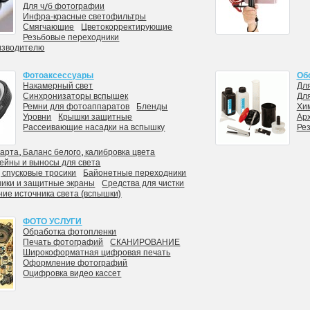
Для ч/б фотографии
Инфра-красные светофильтры
Смягчающие
Цветокорректирующие
Резьбовые переходники
изводителю
Фотоаксессуары
Об
Накамерный свет
Для
Синхронизаторы вспышек
Дл
Ремни для фотоаппаратов
Бленды
Хи
Уровни
Крышки защитные
Арх
Рассеивающие насадки на вспышку
Ре
арта, Баланс белого, калибровка цвета
ейны и выносы для света
 спусковые тросики
Байонетные переходники
ники и защитные экраны
Средства для чистки
ие источника света (вспышки)
ФОТО УСЛУГИ
Обработка фотопленки
Печать фотографий
СКАНИРОВАНИЕ
Широкоформатная цифровая печать
Оформление фотографий
Оцифровка видео кассет