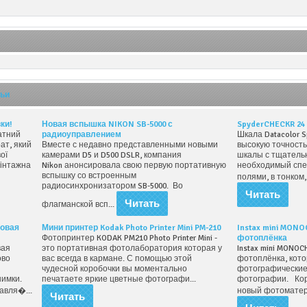
тьи
ки!
Новая вспышка NIKON SB-5000 с
SpyderCHECKR 24
атний
радиоуправлением
Шкала Datacolor S
ат, який
Вместе с недавно представленными новыми
высокую точност
вої
камерами D5 и D500 DSLR, компания
шкалы с тщатель
вінтажна
Nikon анонсировала свою первую портативную
необходимый спе
вспышку со встроенным
полями, в тонком,
радиосинхронизатором SB-5000. Во
Читать
Читать
флагманской всп...
говая
Мини принтер Kodak Photo Printer Mini PM-210
Instax mini MONO
Фотопринтер KODAK PM210 Photo Printer Mini -
фотоплёнка
вая
это портативная фотолаборатория которая у
Instax mini MONOC
ово
вас всегда в кармане. С помощью этой
фотоплёнка, кот
и
чудесной коробочки вы моментально
фотографические
нимки.
печатаете яркие цветные фотографи...
фотографии. Кор
тавля�...
новый фотоматер
Читать