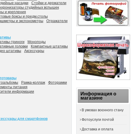
удийные насадки
Стойки и держатели
нхронизаторы студийных вспышек
ны и крепления
товые боксы и предм.столы
эшметры и экспонометры
Отражатели
ативы
ативы-триноги
Моноподы
ативные головки
Компактные штативы
део штативы
Аксессуары
тотовары
тоальбомы
Рамка-коллаж
Фоторамки
ементы питания
сители информации
Информация о
магазине
В умовах воєнного стану
сессуары для смартфонов
Фотоуслуги почтой
Доставка и оплата