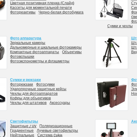
Цветная позитивная пленка (Слайд)
Ст
Кассеты для моментальной печати
Си
Фотореактивы
Черно-белая фотобумага
Фо
Cве
Фл
Сумки и чехлы
Фото аппаратура
Шт
Зеркальные камеры
Шт
Дальномерные и шкальные фотокамеры
Шт
Компактные фотоаппараты
Объективы
Ви
Фотовспышки
Фотоэкспонометры и флэшметры
Сумки и рюкзаки
Фо
Фоторюкзаки
Фотосумки
Фо
Ударопрочные защитные кейсы
Эл
Чехлы для фотоаппаратов
Но
Кофры для объективов
Чехлы для штативов
Аксессуары
Светофильтры
Ак
Защитные / UV
Поляризационные
Градиентные
Лучевые светофильтры
Нейтральные
Система Cokin