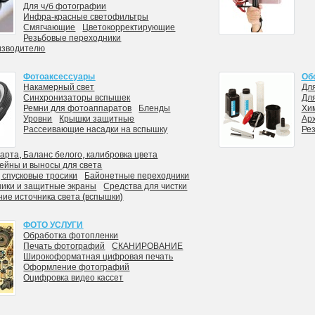
Для ч/б фотографии
Инфра-красные светофильтры
Смягчающие
Цветокорректирующие
Резьбовые переходники
изводителю
Фотоаксессуары
Об
Накамерный свет
Для
Синхронизаторы вспышек
Дл
Ремни для фотоаппаратов
Бленды
Хи
Уровни
Крышки защитные
Арх
Рассеивающие насадки на вспышку
Ре
арта, Баланс белого, калибровка цвета
ейны и выносы для света
 спусковые тросики
Байонетные переходники
ники и защитные экраны
Средства для чистки
ие источника света (вспышки)
ФОТО УСЛУГИ
Обработка фотопленки
Печать фотографий
СКАНИРОВАНИЕ
Широкоформатная цифровая печать
Оформление фотографий
Оцифровка видео кассет