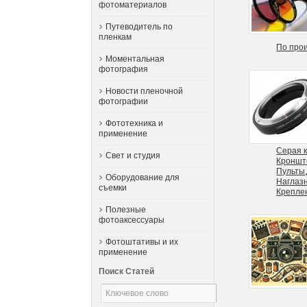
фотоматериалов
Путеводитель по
пленкам
По про
Моментальная
фотография
Новости пленочной
фотографии
Фототехника и
применение
Серая к
Свет и студия
Кроншт
Пульты,
Оборудование для
Наглаз
съемки
Креплен
Полезные
фотоаксессуары
Фотоштативы и их
применение
Поиск Статей