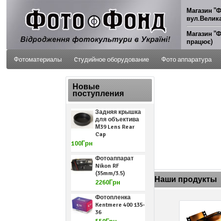
Магазин "Ф
вул.Велика
Магазин "Ф
працює)
Фотоматериалы
Cтудийное оборудование
Фото аппаратура
ФОТО УСЛУГИ
Новые
поступления
Задняя крышка
для объектива
М39 Lens Rear
Cap
100Грн
Фотоаппарат
Nikon RF
(35mm/3.5)
Наши продукты
2260Грн
Фотопленка
Kentmere 400 135-
36