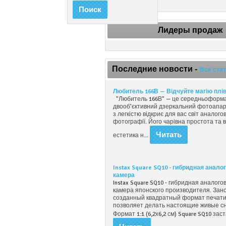
Поиск
Лидеры продаж
Последние новости -
Все ста
Любитель 166В — Відчуйте магію плів
"Любитель 166В" — це середньоформ
двооб’єктивний дзеркальний фотоапар
з легкістю відкриє для вас світ аналого
фотографії. Його чарівна простота та 
Читать
естетика н...
Instax Square SQ10 - гибридная анало
камера
Instax Square SQ10 - гибридная аналого
камера японского производителя. Зан
созданный квадратный формат печат
позволяет делать настоящие живые с
Формат 1:1 (6,2х6,2 см) Square SQ10 зас