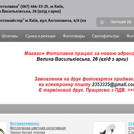
отолавка" (067) 464-33-25, м.Київ,
 Васильківська, 26 (вхід з арки)
отомайстер" м.Київ, вул.Антоновича, 4/6 (не
Закладки (0)
Штативы
Сумки и рюкзаки
Фототовары
Светофильтры
Фот
Фотоматериалы
Cт
Фотопленка цветная негативная
Cт
Черно-белая пленка
Со