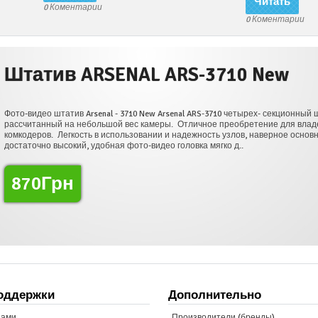
Читать
0 Коментарии
0 Коментарии
L ARS-3710 New
New Arsenal ARS-3710 четырех- секционный штатив начального уровня
камеры. Отличное преобретение для владельцев беззеркальных камер и
ании и надежность узлов, наверное основные плюсы этого штатива, он
видео головка мягко д..
Подробности
оддержки
Дополнительно
нами
Производители (бренды)