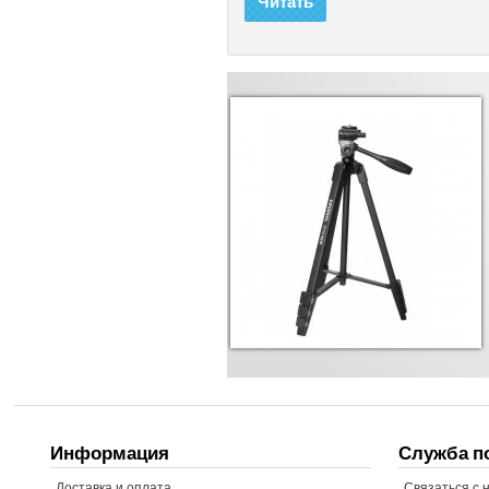
Читать
Штатив ARSENA
Фото-видео штатив Arsenal - 3710 
рассчитанный на небольшой вес 
комкодеров. Легкость в использов
достаточно высокий, удобная фото-
870Грн
Информация
Служба п
Доставка и оплата
Связаться с 