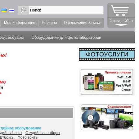
0 товар- 0Грн
Моя информация
Корзина
Оформление заказа
оаксессуары
Оборудование для фотолаборатории
удийное оборудование
удийный свет
Студийные наборы
фтбоксы
Фото зонты