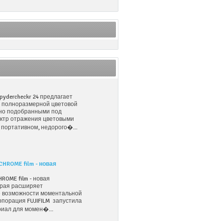
pydercheckr 24 предлагает
ь полноразмерной цветовой
но подобранными под
ктр отражения цветовыми
 портативном, недорого�...
CHROME film - новая
HROME film - новая
орая расширяет
 возможности моментальной
порация FUJIFILM запустила
иал для момен�...