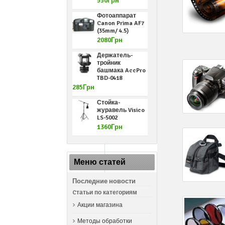
550Грн
Фотоаппарат
Canon Prima AF7
(35mm/ 4.5)
2080Грн
Держатель-
тройник
башмака AccPro
TBD-0418
285Грн
Стойка-
журавель Visico
LS-5002
1360Грн
Меню статей
Последние новости
Cтатьи по категориям
Акции магазина
Методы обработки